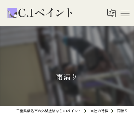
雨漏り
三重県桑名市の外壁塗装ならC.Iペイント
当社の特徴
雨漏り