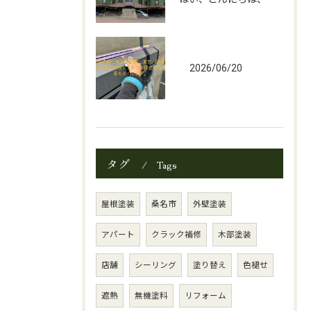
2026/06/20
タグ
Tags
屋根塗装
桑名市
外壁塗装
アパート
クラック補修
木部塗装
店舗
シーリング
塗り替え
色褪せ
遮熱
無機塗料
リフォーム