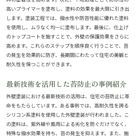
外壁塗装による苔対策の役割とその利点
高いプライマーを塗布し、塗料の効果を最大限に引き出
苔防止で住宅の耐久性を強化する方法
します。塗装工程では、撥水性や防苔性能に優れた塗料
外壁塗装の苔防止効果で住宅を守る
を使用し、ムラなく均一に塗布します。最後に、仕上げ
耐久性向上を目指した苔防止塗装の選び方
のトップコートを施すことで、外壁の保護効果をさらに
苔防止が住宅の長寿命化に寄与する理由
高めます。これらのステップを順序良く行うことで、苔
の発生を効果的に防ぎ、長期間にわたって住宅の美観と
外壁塗装の苔防止効果で得られる耐久性
耐久性を保つことができます。
苔を防ぐための外壁塗装の実践的な選び方と施
工技術
最新技術を活用した苔防止の事例紹介
実践的な苔防止塗装の選び方ガイド
苔防止に適した外壁塗装の施工技術
外壁塗装における最新技術の活用は、住宅の苔防止に革
命をもたらしています。ある事例では、高耐久性を誇る
苔防止外壁塗装の選び方と施工のポイント
シリコン系塗料を使用した外壁塗装が行われました。こ
外壁塗装で苔を防ぐための具体的方法
の塗料は、紫外線や風雨による劣化を防ぐだけでなく、
外壁塗装の施工技術で実現する苔防止
特殊な撥水効果を持ち、苔の発生を抑えます。また、施