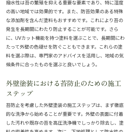
撥水性は苔の繁殖を抑える重要な要素であり、特に湿度
外壁塗装における苔防止テクニックの進化
の高い地域では効果的です。また、防苔効果のある特殊
実証済みの苔防止技術を活用した外壁塗装
な添加剤を含んだ塗料もおすすめです。これにより苔の
苔発生を防ぐための革新的な外壁塗装技術
発生を長期間にわたり防止することが可能です。さら
長寿命の住宅を実現する外壁塗装と苔防止の関
に、UVカット機能を持つ塗料を選ぶことで、長期間にわ
係
たって外壁の色褪せを防ぐこともできます。これらの塗
料を選ぶ際は、専門家のアドバイスを活用し、地域の気
苔防止が住宅の寿命に与える影響
候条件に合ったものを選ぶと良いでしょう。
外壁塗装による長寿命住宅の実現方法
苔防止を通じた住宅の資産価値向上
外壁塗装における苔防止のための施工
耐久性を高める苔防止外壁塗装の効果
ステップ
住宅寿命を延ばす外壁塗装の苔防止対策
苔防止を考慮した外壁塗装の施工ステップは、まず徹底
苔防止がもたらす長期的な住宅保護の利点
的な洗浄から始めることが重要です。外壁の表面に付着
外壁塗装で苔知らず！住宅の耐久性を高める方
した汚れや既存の苔を高圧洗浄機でしっかり除去し、塗
法
料の密着性を高めます。次に、下地処理として防水性の