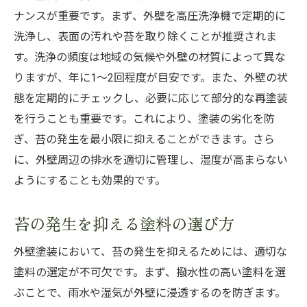
湿度の高い環境でも安心！外壁塗装による苔防
ナンスが重要です。まず、外壁を高圧洗浄機で定期的に
止策
洗浄し、表面の汚れや苔を取り除くことが推奨されま
高湿度環境下での効果的な苔防止外壁塗装
す。洗浄の頻度は地域の気候や外壁の材質によって異な
湿気に強い外壁塗装で苔を防ぐポイント
りますが、年に1〜2回程度が目安です。また、外壁の状
湿度の影響を受けにくい苔防止塗料の選定
態を定期的にチェックし、必要に応じて部分的な再塗装
を行うことも重要です。これにより、塗装の劣化を防
湿度対策としての外壁塗装の重要性
ぎ、苔の発生を最小限に抑えることができます。さら
湿度に負けない外壁塗装技術と苔防止
に、外壁周辺の排水を適切に管理し、湿度が高まらない
高湿度地域における苔防止外壁塗装の実例
ようにすることも効果的です。
苔対策に最適な外壁塗装の最新テクニックを解
説
苔の発生を抑える塗料の選び方
最新の苔防止技術を取り入れた外壁塗装
外壁塗装において、苔の発生を抑えるためには、適切な
苔対策としての先進的な塗装技術
塗料の選定が不可欠です。まず、撥水性の高い塗料を選
苔防止における最新外壁塗装ソリューショ
ぶことで、雨水や湿気が外壁に浸透するのを防ぎます。
ン