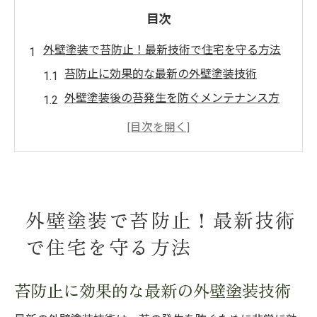
目次
外壁塗装で苔防止！最新技術で住宅を守る方法
苔防止に効果的な最新の外壁塗装技術
外壁塗装後の苔発生を防ぐメンテナンス方
法
苔の発生を抑える塗料の選び方
外壁塗装における苔防止のための施工ステ
ップ
外壁塗装で苔防止！最新技術
最新技術を活用した苔防止の事例紹介
住宅の耐久性を高める苔防止の具体策
で住宅を守る方法
苔の発生を抑える外壁塗装の選び方と効果
苔防止に効果的な最新の外壁塗装技術
外壁塗装で苔を防ぐための塗料選定ガイド
苔防止に特化した外壁塗料の特徴