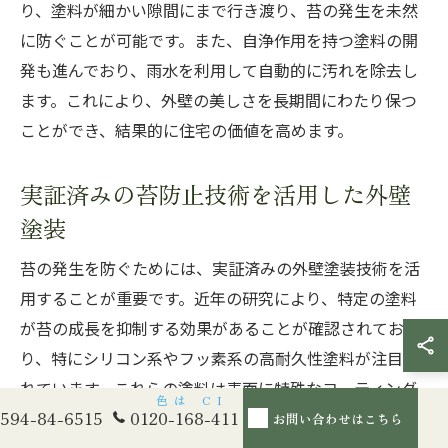
り、塗料が細かい隙間にまで行き渡り、苔の発生を未然
に防ぐことが可能です。また、自浄作用を持つ塗料の開
発も進んでおり、雨水を利用して自動的に汚れを除去し
ます。これにより、外壁の美しさを長期間にわたり保つ
ことができ、結果的に住宅の価値を高めます。
実証済みの苔防止技術を活用した外壁
塗装
苔の発生を防ぐためには、実証済みの外壁塗装技術を活
用することが重要です。近年の研究により、特定の塗料
が苔の成長を抑制する効果があることが確認されてお
り、特にシリコン系やフッ素系の高耐久性塗料が注目さ
れています。これらの塗料は表面に特殊なコーティング
594-84-6515
0120-168-411
お問い合わせはこちら
を施すことで、湿度や雨水からの影響を最小限に抑え、