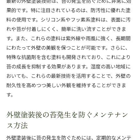
最新の外壁塗装技術は、苔の発生を防ぐために非常に効
外壁塗装による苔発生抑制の効果検証
果的です。特に注目されているのは、防汚性に優れた塗
苔防止に効果的な外壁塗料の種類と特徴
料の使用です。シリコン系やフッ素系塗料は、表面に汚
環境に配慮した苔防止外壁塗装の選び方
れや苔が付着しにくく、簡単に洗い流すことができま
す。また、これらの塗料は紫外線や雨風に強く、長期間
外壁塗装での苔発生を防ぐための注意点
にわたって外壁の美観を保つことが可能です。さらに、
外壁塗装で苔を防ぎながら美しさを維持する秘
特殊な抗菌剤を含む塗料も開発されており、これにより
訣
苔の成長を抑制する効果があります。湿度の高い地域に
美しさを保つ苔防止の外壁塗装選び
おいても、これらの最新技術を活用することで、外壁の
外壁塗装で苔と色あせを防ぐ方法
耐久性を高めつつ美しい外観を維持することができま
住宅の美観を損なわない苔防止塗装の秘訣
す。
耐久性と美しさを両立する苔防止塗装
外壁塗装後の苔発生を防ぐメンテナン
苔防止と美観維持における塗装技術の選択
ス方法
外壁塗装の仕上がりを長持ちさせる苔防止
策
外壁塗装後に苔の発生を防ぐためには、定期的なメンテ