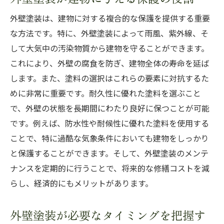
環境に適した塗料の選び方
外壁塗装は、建物に対する複合的な保護を提供する重要
最新の塗料技術とその特長を理解する
な方法です。特に、外壁塗装によって雨風、紫外線、そ
外壁の材質に合った塗料の選定
して大気中の汚染物質から建物を守ることができます。
長持ちする塗料の選び方とその理由
これにより、外壁の腐食を防ぎ、建物全体の寿命を延ば
カラー選びが耐久性に与える影響
します。また、塗料の選択はこれらの要素に対抗するた
めに非常に重要です。耐久性に優れた塗料を選ぶこと
塗料メーカーの選び方と信頼性の確認
で、外壁の状態を長期間にわたり良好に保つことが可能
年に一度の外壁点検がもたらす安心感とその方
です。例えば、防水性や耐候性に優れた塗料を使用する
法
ことで、特に過酷な気象条件においても建物をしっかり
外壁点検が事故を未然に防ぐ理由
と保護することができます。そして、外壁塗装のメンテ
点検時に確認すべき外壁の劣化サイン
ナンスを定期的に行うことで、将来的な修繕コストを減
プロと一緒に行う外壁点検の手順
らし、経済的にもメリットがあります。
点検結果を次のメンテナンスに活かす方法
外壁塗装が必要なタイミングを把握す
点検の頻度と自分でできるチェック項目