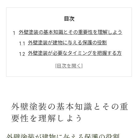
目次
外壁塗装の基本知識とその重要性を理解しよう
外壁塗装が建物に与える保護の役割
外壁塗装が必要なタイミングを把握する方
法
塗装の基本工程を知って安心した施工を目
指そう
外壁塗装の費用対効果を考える
外壁塗装の基本知識とその重
外壁塗装が建物の寿命に与える影響
専門家に相談する前に確認すべきポイント
要性を理解しよう
外壁塗装の耐久性を高めるための塗料選びのポ
イント
外壁塗装が建物に与える保護の役割