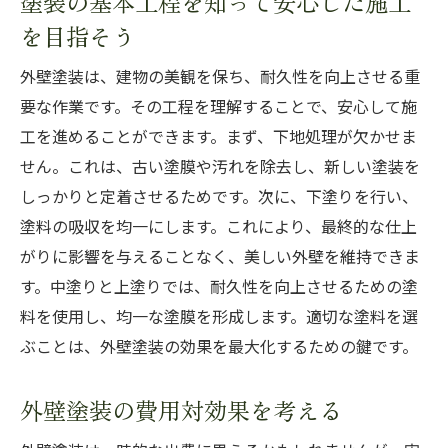
塗装の基本工程を知って安心した施工
ひび割れを早期発見するための観察ポイン
を目指そう
ト
外壁塗装は、建物の美観を保ち、耐久性を向上させる重
ひび割れを防ぐための効果的な補修方法
要な作業です。その工程を理解することで、安心して施
ひび割れが発生しやすい季節とその対策
工を進めることができます。まず、下地処理が欠かせま
ひび割れの種類とそれぞれの対応策
せん。これは、古い塗膜や汚れを除去し、新しい塗装を
ひび割れ防止に役立つ専門家のアドバイス
しっかりと定着させるためです。次に、下塗りを行い、
定期的な外壁洗浄が塗装の寿命を延ばす理由
塗料の吸収を均一にします。これにより、最終的な仕上
外壁洗浄が塗装に与えるポジティブな影響
がりに影響を与えることなく、美しい外壁を維持できま
す。中塗りと上塗りでは、耐久性を向上させるための塗
正しい洗浄方法と注意点を学ぶ
料を使用し、均一な塗膜を形成します。適切な塗料を選
洗浄頻度の目安とその理由
ぶことは、外壁塗装の効果を最大化するための鍵です。
洗浄のタイミングを見極めるポイント
洗浄を効果的に行うためのツールと機材
外壁塗装の費用対効果を考える
専門業者に依頼する際の選び方と注意点