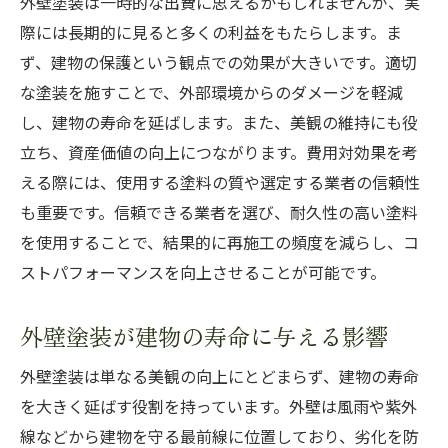
外壁塗装は一時的な出費に思えるかもしれませんが、実
外壁塗装の効果を最大化するためのトラブル早
際には長期的に見ると多くの利益をもたらします。ま
期発見法
ず、建物の保護という観点での効果が大きいです。適切
トラブルを未然に防ぐための観察力を養う
な塗装を施すことで、外部環境からのダメージを軽減
外壁の異常をいち早く見つける方法
し、建物の寿命を延ばします。また、美観の維持にも役
外壁トラブルが発生した際の初動対応
立ち、資産価値の向上につながります。費用対効果を考
住まいの安全を守るための定期モニタリン
える際には、使用する塗料の質や選定する業者の信頼性
グ
も重要です。信頼できる業者を選び、耐久性の高い塗料
トラブル発見後の迅速な対応策
を使用することで、結果的に再施工の頻度を減らし、コ
ストパフォーマンスを向上させることが可能です。
トラブルを防ぐための予防メンテナンス
長持ちする外壁美を実現するための総合的なケ
外壁塗装が建物の寿命に与える影響
アガイド
総合的なケアが外壁美を保つ理由
外壁塗装は単なる美観の向上にとどまらず、建物の寿命
日常的にできるケアとその効果
を大きく延ばす役割を持っています。外壁は風雨や紫外
線などから建物を守る最前線に位置しており、劣化を防
ケア計画を立てるためのステップ