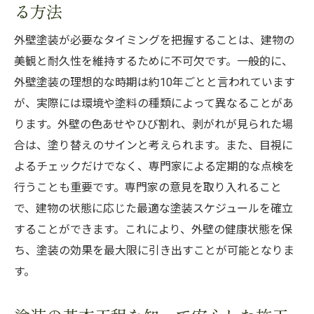
る方法
点検費用の目安とコスト削減の工夫
外壁の色あせ対策と美観維持のための実践的な
外壁塗装が必要なタイミングを把握することは、建物の
アプローチ
美観と耐久性を維持するために不可欠です。一般的に、
色あせ防止に効果的な塗料の選び方
外壁塗装の理想的な時期は約10年ごとと言われています
美観を保つための定期的なクリーニングの
が、実際には環境や塗料の種類によって異なることがあ
重要性
ります。外壁の色あせやひび割れ、剥がれが見られた場
色あせを防ぐための環境対策
合は、塗り替えのサインと考えられます。また、目視に
よるチェックだけでなく、専門家による定期的な点検を
色が長持ちする外壁塗装のコツ
行うことも重要です。専門家の意見を取り入れること
塗料の退色を防ぐ最新技術の紹介
で、建物の状態に応じた最適な塗装スケジュールを確立
美観と機能性を兼ね備えた外壁デザインの
することができます。これにより、外壁の健康状態を保
実例
ち、塗装の効果を最大限に引き出すことが可能となりま
外壁のひび割れを未然に防ぐメンテナンスの秘
す。
訣
ひび割れの原因を理解して予防する