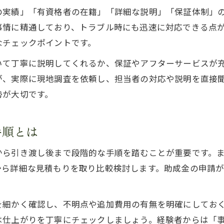
人気の外壁塗装色と長持ちする色合い解説
の実績」「有資格者の在籍」「詳細な説明」「保証体制」の
外壁塗装サポートサイトで色を比較する方法
事情に精通しており、トラブル時にも迅速に対応できる点
なチェックポイントです。
いて丁寧に説明してくれるか、保証やアフターサービスが
が、実際に現地調査を依頼し、担当者の対応や説明を直接
勢が大切です。
手順とは
から引き渡し後まで段階的な手順を踏むことが重要です。
から詳細な見積もりを取り比較検討します。助成金の申請
を細かく確認し、不明点や追加費用の有無を明確にしてお
は仕上がりを丁寧にチェックしましょう。経験者からは「