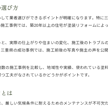
の選び方
外壁塗装のタイミングが美観維持の鍵となる
三重県で人気の外壁塗装テクニックを紹介
心して業者選びができるポイントが明確になります。特に
美観を保つ外壁塗装の具体的な選び方とは
施工事例では、築20年以上の住宅が塗装リフォームによ
実際の外壁塗装事例から分かる選び方のコツ
外壁塗装事例が教える業者選びの重要性
うと、実際の仕上がりや住まいの変化、施工後のトラブル
。三重県の成功事例では、施工前後の写真や施主の声を公
実例に見る外壁塗装の成功と失敗の分かれ目
外壁塗装の選び方とポイントを事例で検証
三重県で信頼される外壁塗装業者の特徴
複数の施工事例を比較し、地域性や実績、使われている塗
保つ工夫がなされているかどうかがポイントです。
外壁塗装の比較で失敗を防ぐチェック項目
色選びに悩む方へ外壁塗装で失敗しない対策
由とは
外壁塗装の色選びで後悔しないための工夫
外壁塗装で避けたい色とその理由を解説
は、厳しい気候条件に耐えるためのメンテナンスが不可欠