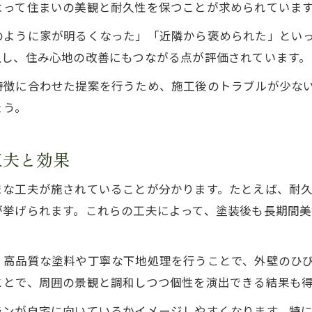
色の組み合わせが外壁塗装成功のカギに
よって住まいの美観と耐久性を保つことが求められていま
外壁塗装で人気のカラー傾向と選び方
のように家が明るくなった」「近隣から褒められた」とい
外壁塗装の事例に学ぶ色選びのポイント
上し、住み心地の改善にもつながる点が評価されています。
外壁塗装のやり方で住まいが生まれ変わる理由
特徴に合わせた提案を行うため、施工後のトラブルが少な
やり方次第で外壁塗装の仕上がりが変わる
ょう。
外壁塗装の手順が住まいの印象を左右する
耐久性重視の外壁塗装やり方を事例で紹介
工夫と効果
プロが実践する外壁塗装のやり方とコツ
まな工夫が施されていることが分かります。たとえば、耐
外壁塗装で新しい住まいを実感できる理由
が挙げられます。これらの工夫によって、塗装後も長期間
長持ちする外壁塗装は実例にヒントあり
外壁塗装が長持ちする秘訣を事例で解説
、高品質な塗料や丁寧な下地処理を行うことで、外壁のひ
実例に学ぶ外壁塗装の耐久性向上ポイント
ことで、周囲の景観と調和しつつ個性を演出できる結果も
外壁塗装でメンテナンス周期を延ばす方法
ランが自宅に向いているかイメージしやすくなります。特