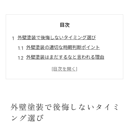
目次
外壁塗装で後悔しないタイミング選び
外壁塗装の適切な時期判断ポイント
外壁塗装はまだするなと言われる理由
外壁塗装の見極めに重要な劣化症状とは
外壁塗装時期の失敗例と対策を徹底解説
外壁塗装にふさわしくない月の特徴
理想の外壁塗装を叶える最適な季節
外壁塗装で後悔しないタイミ
外壁塗装は春秋が最適な理由と注意点
ング選び
外壁塗装 冬施工で起こる問題と対応策
外壁塗装の季節選びで重視すべき条件