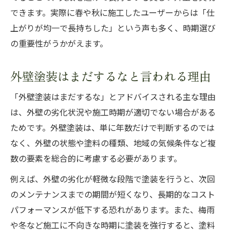
外壁塗装と色選びで遮熱性能を最大化
できます。実際に春や秋に施工したユーザーからは「仕
外壁塗装 白と黒の遮熱効果比較
上がりが均一で長持ちした」という声も多く、時期選び
外壁塗装の費用相場を賢く見極める
の重要性がうかがえます。
外壁塗装 相場と実際の費用の違い
外壁塗装はまだするなと言われる理由
外壁塗装の見積もり比較で失敗しない方法
外壁塗装の値引き交渉を有利に進めるコツ
「外壁塗装はまだするな」とアドバイスされる主な理由
外壁塗装 施工時期が費用に与える影響
は、外壁の劣化状況や施工時期が適切でない場合がある
ためです。外壁塗装は、単に年数だけで判断するのでは
外壁塗装のコスパ最強を狙うポイント
なく、外壁の状態や塗料の種類、地域の気候条件など複
塗装時期で失敗しないポイント徹底解説
数の要素を総合的に考慮する必要があります。
外壁塗装時期 年数の目安と選び方
例えば、外壁の劣化が軽微な段階で塗装を行うと、次回
外壁塗装にふさわしくない月の注意点
のメンテナンスまでの期間が短くなり、長期的なコスト
外壁塗装のタイミングで避けたい失敗例
パフォーマンスが低下する恐れがあります。また、梅雨
外壁塗装の施工スケジュール調整術
や冬など施工に不向きな時期に塗装を強行すると、塗料