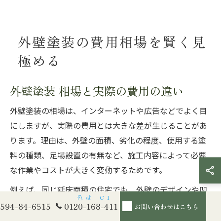
外壁塗装の費用相場を賢く見
極める
外壁塗装 相場と実際の費用の違い
外壁塗装の相場は、インターネットや広告などでよく目
にしますが、実際の費用とは大きな差が生じることがあ
ります。理由は、外壁の面積、劣化の程度、使用する塗
料の種類、足場設置の有無など、施工内容によって必要
な作業やコストが大きく変動するためです。
例えば、同じ延床面積の住宅でも、外壁のデザインや凹
凸、窓の数などによって、施工にかかる手間や塗料の量
594-84-6515
0120-168-411
お問い合わせはこちら
が異なります。加えて、下地補修や高圧洗浄といった追