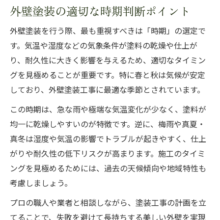
外壁塗装の適切な時期判断ポイント
外壁塗装の気温と湿度が与える仕上がり影
響
外壁塗装を行う際、最も重視すべきは「時期」の選定で
外壁塗装 何月がいいかプロが解説
す。気温や湿度などの気象条件が塗料の乾燥や仕上が
コスパ重視なら外壁塗装の時期が重要
り、耐久性に大きく影響を与えるため、適切なタイミン
グを見極めることが重要です。特に春と秋は気候が安定
外壁塗装のコスパが変わる時期の選び方
しており、外壁塗装工事に最適な季節とされています。
外壁塗装 相場と施工時期の関係性を分析
外壁塗装 値引き交渉に有利なタイミング
この時期は、急な雨や極端な気温変化が少なく、塗料が
均一に乾燥しやすいのが特徴です。逆に、梅雨や真夏・
外壁塗装のコストシミュレーションのコツ
真冬は湿度や気温の影響でトラブルが起きやすく、仕上
外壁塗装時期と費用最適化のポイント
がりや耐久性の低下リスクが高まります。施工のタイミ
遮熱効果を高める外壁塗装の工夫とは
ングを見極めるためには、過去の天候傾向や地域特性も
外壁塗装で遮熱効果を得るための選択肢
考慮しましょう。
外壁塗装におすすめの遮熱塗料と特徴
プロの職人や業者と相談しながら、塗装工事の計画を立
外壁塗装の遮熱性を高める施工ポイント
てることで、失敗を避けて長持ちする美しい外壁を実現